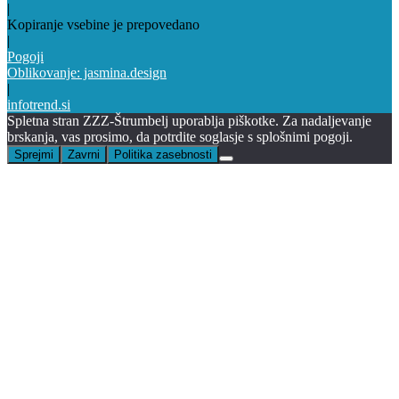
|
Kopiranje vsebine je prepovedano
|
Pogoji
Oblikovanje: jasmina.design
|
infotrend.si
Spletna stran ZZZ-Štrumbelj uporablja piškotke. Za nadaljevanje
brskanja, vas prosimo, da potrdite soglasje s splošnimi pogoji.
Sprejmi
Zavrni
Politika zasebnosti