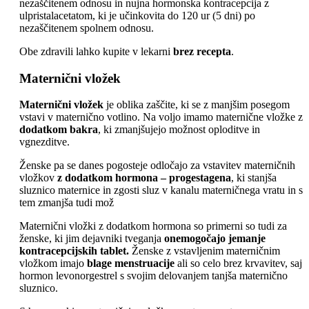
nezaščitenem odnosu in nujna hormonska kontracepcija z
ulpristalacetatom, ki je učinkovita do 120 ur (5 dni) po
nezaščitenem spolnem odnosu.
Obe zdravili lahko kupite v lekarni
brez recepta
.
Maternični vložek
Maternični vložek
je oblika zaščite, ki se z manjšim posegom
vstavi v maternično votlino. Na voljo imamo maternične vložke z
dodatkom bakra
, ki zmanjšujejo možnost oploditve in
vgnezditve.
Ženske pa se danes pogosteje odločajo za vstavitev materničnih
vložkov
z dodatkom hormona – progestagena
, ki stanjša
sluznico maternice in zgosti sluz v kanalu materničnega vratu in s
tem zmanjša tudi mož
Maternični vložki z dodatkom hormona so primerni so tudi za
ženske, ki jim dejavniki tveganja
onemogočajo jemanje
kontracepcijskih tablet.
Ženske z vstavljenim materničnim
vložkom imajo
blage menstruacije
ali so celo brez krvavitev, saj
hormon levonorgestrel s svojim delovanjem tanjša maternično
sluznico.