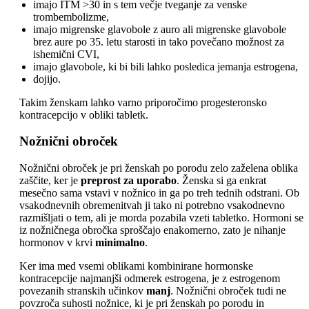
imajo ITM >30 in s tem večje tveganje za venske
trombembolizme,
imajo migrenske glavobole z auro ali migrenske glavobole
brez aure po 35. letu starosti in tako povečano možnost za
ishemični CVI,
imajo glavobole, ki bi bili lahko posledica jemanja estrogena,
dojijo.
Takim ženskam lahko varno priporočimo progesteronsko
kontracepcijo v obliki tabletk.
Nožnični obroček
Nožnični obroček je pri ženskah po porodu zelo zaželena oblika
zaščite, ker je
preprost za uporabo
. Ženska si ga enkrat
mesečno sama vstavi v nožnico in ga po treh tednih odstrani. Ob
vsakodnevnih obremenitvah ji tako ni potrebno vsakodnevno
razmišljati o tem, ali je morda pozabila vzeti tabletko. Hormoni se
iz nožničnega obročka sproščajo enakomerno, zato je nihanje
hormonov v krvi
minimalno
.
Ker ima med vsemi oblikami kombinirane hormonske
kontracepcije najmanjši odmerek estrogena, je z estrogenom
povezanih stranskih učinkov
manj
. Nožnični obroček tudi ne
povzroča suhosti nožnice, ki je pri ženskah po porodu in