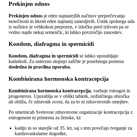
Prekinjen odnos
Prekinjen odnos
je eden najstarejših načinov preprečevanja
nosečnosti in hkrati eden najmanj zanesljivih. Umik spolnega uda
iz nožnice je velikokrat prepozen, v izločku pred izlivom pa se
vedno najde nekaj semenčic, ki lahko povzročijo zanositev.
Kondom, diafragma in spermicidi
Kondom, diafragma in spermicidi
se lahko uporabljajo
kadarkoli. Za ustrezno stopnjo zaščite je posebnega pomena
dosledna in pravilna uporaba.
Kombinirana hormonska kontracepcija
Kombinirana hormonska kontracepcija
, vsebuje estrogen in
progesteron. Uporablja se v obliki tabletk, nožničnega obročka
ali obliža, če zdravnik oceni, da za to ni zdravstvenih omejitev.
Po smernicah Svetovne zdravstvene organizacije kontracepcija z
estrogenom ni primerna za ženske, ki:
kadijo in so starejše od 35. let, saj s tem povečajo tveganje za
kardiovaskularne dogodke,