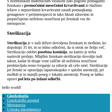
S hormonskim materničnim vložkom zato pogosto pomagamo
ženskam s
premočnimi mesečnimi krvavitvami
in blažimo
težave z nepravilnimi krvavitvami zaradi pomanjkanja
gestagenov v perimenopavzi in tako hkrati zdravimo in
preprečujemo neželeno nosečnost pri ženskah vse do
menopavze.
Sterilizacija
Sterilizacija
je v naši državi dovoljena ženskam in moškim, ko
dopolnijo 35 let, in so trdno odločeni, da si otrok ne želijo več.
Sterilizacijo odobri
posebna komisija
, na katero je treba
nasloviti prošnjo. Mlajšim ženskam sterilizacijo dovolijo tudi
takrat, kadar bi druge vrste zaščite ali neželena nosečnost
predstavljala resno tveganje za zdravje ali celo smrt. Sterilizacije
pri ženski se opravljajo laparoskopsko v splošni anesteziji, pri
moških je to manjši poseg v lokalni anesteziji. Poseg se lahko
opravi
pol leta po izdani odločbi
.
hello world!
Ginekologija
Ginekološki pregled
Menopavza
Urinska inkontinenca