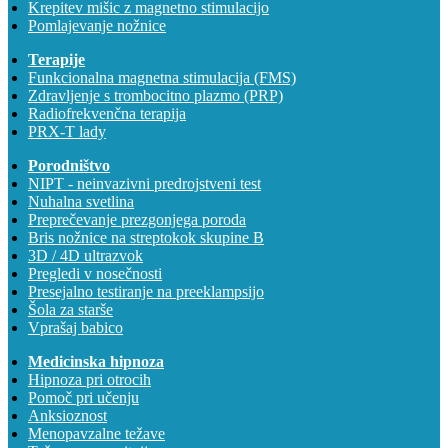
Krepitev mišic z magnetno stimulacijo
Pomlajevanje nožnice
Terapije
Funkcionalna magnetna stimulacija (FMS)
Zdravljenje s trombocitno plazmo (PRP)
Radiofrekvenčna terapija
PRX-T lady
Porodništvo
NIPT - neinvazivni predrojstveni test
Nuhalna svetlina
Preprečevanje prezgonjega poroda
Bris nožnice na streptokok skupine B
3D / 4D ultrazvok
Pregledi v nosečnosti
Presejalno testiranje na preeklampsijo
Šola za starše
Vprašaj babico
Medicinska hipnoza
Hipnoza pri otrocih
Pomoč pri učenju
Anksioznost
Menopavzalne težave