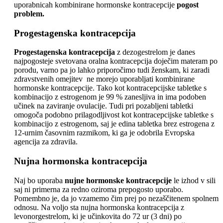
uporabnicah kombinirane hormonske kontracepcije
pogost
problem.
Progestagenska kontracepcija
Progestagenska kontracepcija
z dezogestrelom je danes
najpogosteje svetovana oralna kontracepcija doječim materam po
porodu, varno pa jo lahko priporočimo tudi ženskam, ki zaradi
zdravstvenih omejitev ne morejo uporabljati kombinirane
hormonske kontracepcije. Tako kot kontracepcijske tabletke s
kombinacijo z estrogenom je 99 % zanesljiva in ima podoben
učinek na zaviranje ovulacije. Tudi pri pozabljeni tabletki
omogoča podobno prilagodljivost kot kontracepcijske tabletke s
kombinacijo z estrogenom, saj je edina tabletka brez estrogena z
12-urnim časovnim razmikom, ki ga je odobrila Evropska
agencija za zdravila.
Nujna hormonska kontracepcija
Naj bo uporaba
nujne hormonske kontracepcije
le izhod v sili
saj ni primerna za redno oziroma prepogosto uporabo.
Pomembno je, da jo vzamemo čim prej po nezaščitenem spolnem
odnosu. Na voljo sta nujna hormonska kontracepcija z
levonorgestrelom, ki je učinkovita do 72 ur (3 dni) po