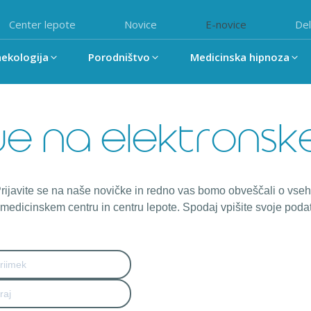
Center lepote
Novice
E-novice
Del
nekologija
Porodništvo
Medicinska hipnoza
e na elektronsk
rijavite se na naše novičke in redno vas bomo obveščali o vseh
medicinskem centru in centru lepote. Spodaj vpišite svoje podatk