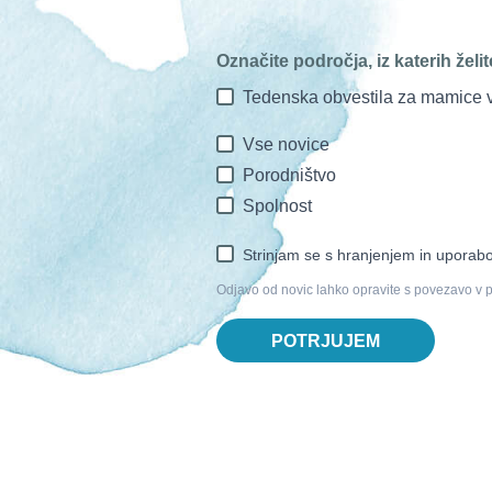
Označite področja, iz katerih želi
Tedenska obvestila za mamice v
Vse novice
Porodništvo
Spolnost
Strinjam se s hranjenjem in uporabo
Odjavo od novic lahko opravite s povezavo v 
POTRJUJEM