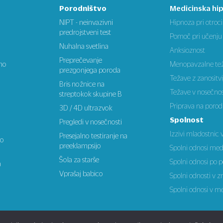
Porodništvo
Medicinska hi
NIPT - neinvazivni
Hipnoza pri otroc
predrojstveni test
Pomoč pri učenju
Nuhalna svetlina
Anksioznost
Preprečevanje
tno
Menopavzalne te
prezgonjega poroda
Težave z zanositvi
Bris nožnice na
Težave v nosečnos
streptokok skupine B
Priprava na porod
3D / 4D ultrazvok
Spolnost
Pregledi v nosečnosti
Izzivi mladostnic v
Presejalno testiranje na
no
preeklampsijo
Spolni odnosi med
Šola za starše
Spolni odnosi po 
a
Vprašaj babico
Spolni odnosti v z
Spolni odnosi v m
oji