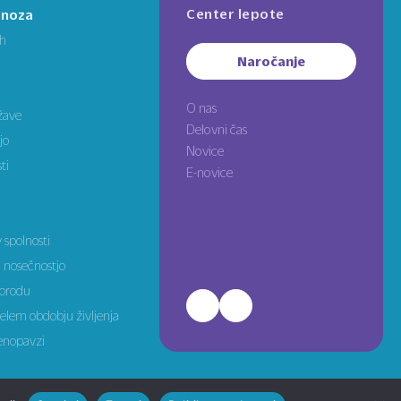
Center lepote
pnoza
ih
Naročanje
O nas
žave
Delovni čas
jo
Novice
ti
E-novice
 spolnosti
 nosečnostjo
porodu
relem obdobju življenja
enopavzi
Oblikovanje: jasmina.design
|
infotrend.si