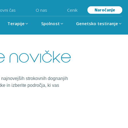
ovni čas
O nas
Cenik
Naročanje
Terapije
Spolnost
Genetsko testiranje
e novičke
 najnovejših strokovnih dognanjih
e in izberite področja, ki vas