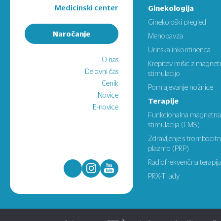
Medicinski center
Ginekologija
Ginekološki pregled
Naročanje
Menopavza
Urinska inkontinenca
O nas
Krepitev mišic z magne
Delovni čas
stimulacijo
Cenik
Pomlajevanje nožnice
Novice
Terapije
E-novice
Funkcionalna magnetna
stimulacija (FMS)
Zdravljenje s trombocit
plazmo (PRP)
Radiofrekvenčna terapij
PRX-T lady
© 2022 ZZZ-Štrumbelj
|
Kopiranje vsebine je prepovedano
|
Pog