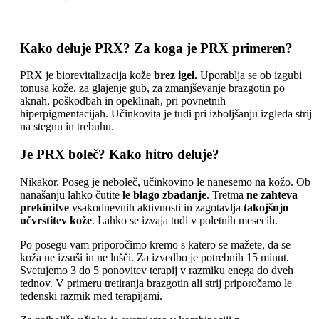
Kako deluje PRX? Za koga je PRX primeren?
PRX je biorevitalizacija kože
brez igel.
Uporablja se ob izgubi
tonusa kože, za glajenje gub, za zmanjševanje brazgotin po
aknah, poškodbah in opeklinah, pri povnetnih
hiperpigmentacijah. Učinkovita je tudi pri izboljšanju izgleda strij
na stegnu in trebuhu.
Je PRX boleč? Kako hitro deluje?
Nikakor. Poseg je neboleč, učinkovino le nanesemo na kožo. Ob
nanašanju lahko čutite
le blago zbadanje
. Tretma
ne zahteva
prekinitve
vsakodnevnih aktivnosti in zagotavlja
takojšnjo
učvrstitev kože
. Lahko se izvaja tudi v poletnih mesecih.
Po posegu vam priporočimo kremo s katero se mažete, da se
koža ne izsuši in ne lušči. Za izvedbo je potrebnih 15 minut.
Svetujemo 3 do 5 ponovitev terapij v razmiku enega do dveh
tednov. V primeru tretiranja brazgotin ali strij priporočamo le
tedenski razmik med terapijami.