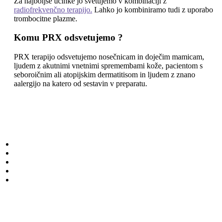
Za najboljše učinke jo svetujemo v kombinaciji z
radiofrekvenčno terapijo.
Lahko jo kombiniramo tudi z uporabo
trombocitne plazme.
Komu PRX odsvetujemo ?
PRX terapijo odsvetujemo nosečnicam in doječim mamicam,
ljudem z akutnimi vnetnimi spremembami kože, pacientom s
seboroičnim ali atopijskim dermatitisom in ljudem z znano
aalergijo na katero od sestavin v preparatu.
Center lepote
Naročanje
O nas
Delovni čas
Cenik
Novice
E-novice