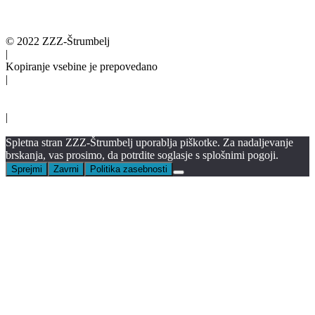
© 2022 ZZZ-Štrumbelj
|
Kopiranje vsebine je prepovedano
|
Pogoji
Oblikovanje: jasmina.design
|
infotrend.si
Spletna stran ZZZ-Štrumbelj uporablja piškotke. Za nadaljevanje
brskanja, vas prosimo, da potrdite soglasje s splošnimi pogoji.
Sprejmi
Zavrni
Politika zasebnosti