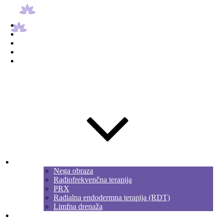
Medicinski center
Novice
Delovni čas
O nas
Cenik
Naročanje
Obraz
Nega obraza
Radiofrekvenčna terapija
PRX
Radialna endodermna terapija (RDT)
Limfna drenaža
Trebuh in zadnjica