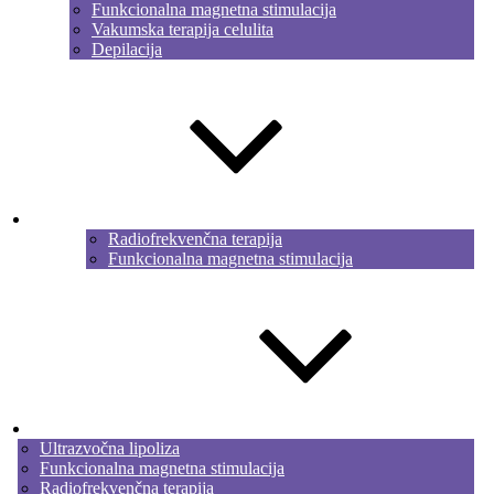
Funkcionalna magnetna stimulacija
Vakumska terapija celulita
Depilacija
Hrbet
Radiofrekvenčna terapija
Funkcionalna magnetna stimulacija
Strokovna nega
Ultrazvočna lipoliza
Funkcionalna magnetna stimulacija
Radiofrekvenčna terapija