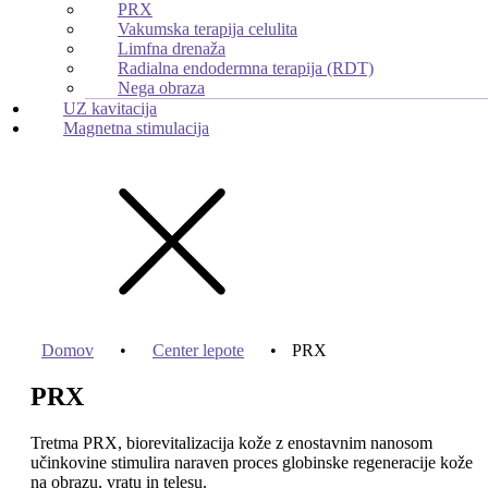
PRX
Vakumska terapija celulita
Limfna drenaža
Radialna endodermna terapija (RDT)
Nega obraza
UZ kavitacija
Magnetna stimulacija
Domov
•
Center lepote
•
PRX
PRX
Tretma PRX, biorevitalizacija kože z enostavnim nanosom
učinkovine stimulira naraven proces globinske regeneracije kože
na obrazu, vratu in telesu.