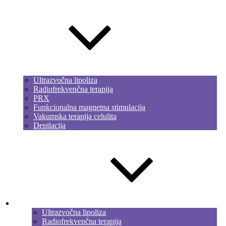
Ultrazvočna lipoliza
Radiofrekvenčna terapija
PRX
Funkcionalna magnetna stimulacija
Vakumska terapija celulita
Depilacija
Noge in roke
Ultrazvočna lipoliza
Radiofrekvenčna terapija