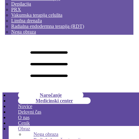
Depilacija
PRX
Vakumska terapija celulita
Limfna drenaža
Radialna endodermna terapija (RDT)
Nega obraza
Naročanje
Medicinski center
Novice
Delovni čas
O nas
Cenik
Obraz
Nega obraza