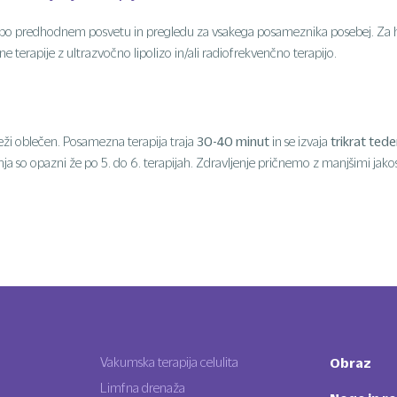
po predhodnem posvetu in pregledu za vsakega posameznika posebej. Za hitre
 terapije z ultrazvočno lipolizo in/ali radiofrekvenčno terapijo.
30-40 minut
trikrat ted
leži oblečen. Posamezna terapija traja
in se izvaja
jenja so opazni že po 5. do 6. terapijah. Zdravljenje pričnemo z manjšimi jakos
Vakumska terapija celulita
Obraz
Limfna drenaža