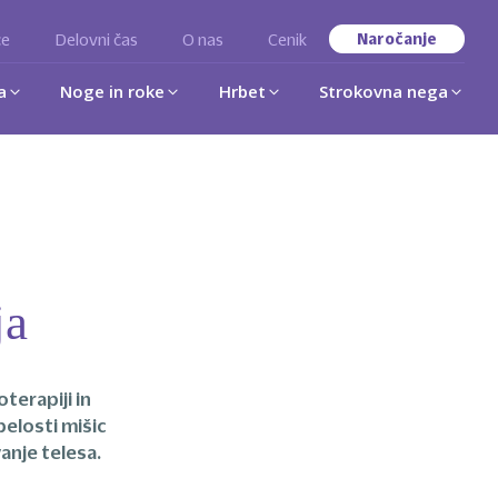
ce
Delovni čas
O nas
Cenik
Naročanje
a
Noge in roke
Hrbet
Strokovna nega
ja
terapiji in
belosti mišic
anje telesa.