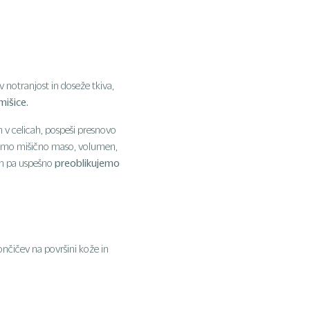
 notranjost in doseže tkiva,
mišice.
 v celicah, pospeši presnovo
čamo mišično maso, volumen,
preoblikujemo
tem pa uspešno
končičev na površini kože in