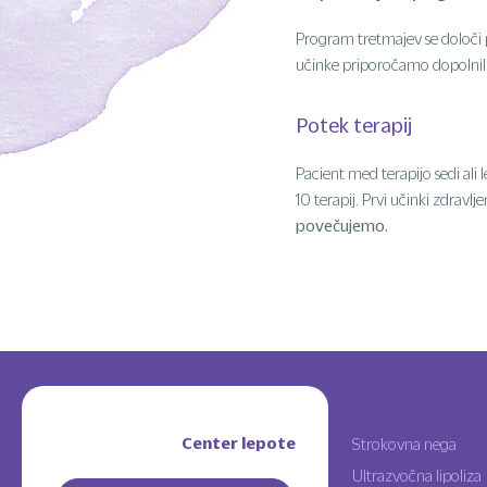
Program tretmajev se določi 
učinke priporočamo dopolnilne
Potek terapij
Pacient med terapijo sedi ali 
10 terapij. Prvi učinki zdravl
povečujemo.
Center lepote
Strokovna nega
Ultrazvočna lipoliza