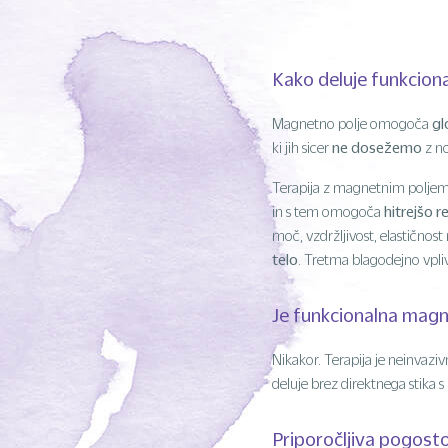
Kako deluje funkcion
gl
Magnetno polje omogoča
ne dosežemo
ki jih sicer
z no
Terapija z magnetnim poljem 
hitrejšo r
in s tem omogoča
moč, vzdržljivost, elastičnos
telo
. Tretma blagodejno vpliv
Je funkcionalna magn
Nikakor. Terapija je neinvaziv
deluje brez direktnega stika 
Priporočljiva pogosto