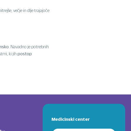
jše, večje in dlje trajajoče
ensko
. Navadno je potrebnih
postop
tmi, ki jih
Medicinski center