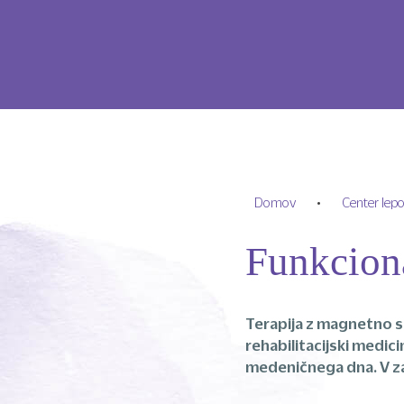
Domov
•
Center lep
Funkcion
Terapija z magnetno sti
rehabilitacijski medici
medeničnega dna. V za