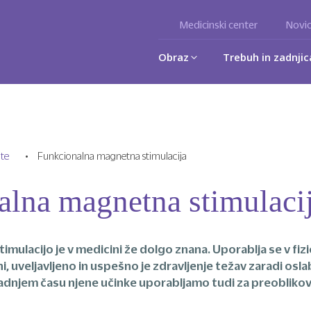
Medicinski center
Novi
Obraz
Trebuh in zadnjic
ote
•
Funkcionalna magnetna stimulacija
alna magnetna stimulaci
mulacijo je v medicini že dolgo znana. Uporablja se v fizio
ni, uveljavljeno in uspešno je zdravljenje težav zaradi osla
dnjem času njene učinke uporabljamo tudi za preoblikov