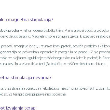
alna magnetna stimulacija?
obok prodor
v nehomogena biološka tkiva. Prehaja skozi oblačila globoko v
stimulira živce
reakcijo 
beno drugo terapijo. Magnetno polje
, ki izzovejo
pospeši izmenjavo ionov, uravnava krvni pretok, poveča preskrbo s kisikom
egeneracijo
po poškodbah, operativnih posegih in po porodu. Z njo pove
t mišic ter olajšamo izgubljanje maščobnega tkiva na želenih področjih. S 
a na kosti in vezivno tkivo ter lajša bolečine v mišično-skeletnem sistemu.
etna stimulacija nevarna?
na, brez stranskih učinkov in neboleča, saj ne stimulira bolečinskih živčnih 
s kožo. Za terapijo predpriprave niso potrebne.
st izvajanja terapij